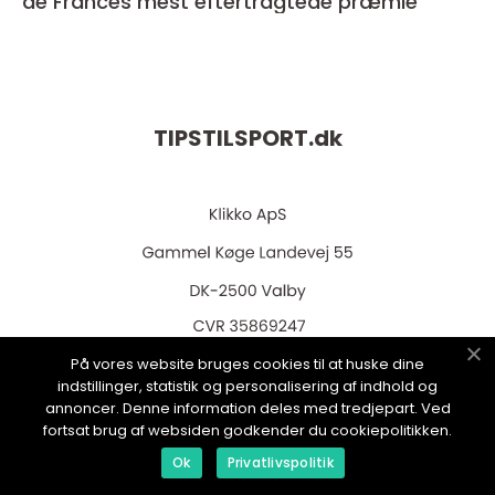
de Frances mest eftertragtede præmie
TIPSTILSPORT.
dk
web:
www.klikko.dk
På vores website bruges cookies til at huske dine
indstillinger, statistik og personalisering af indhold og
annoncer. Denne information deles med tredjepart. Ved
fortsat brug af websiden godkender du cookiepolitikken.
Ok
Privatlivspolitik
Menu