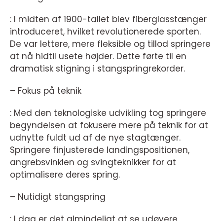
: I midten af 1900-tallet blev fiberglasstænger
introduceret, hvilket revolutionerede sporten.
De var lettere, mere fleksible og tillod springere
at nå hidtil usete højder. Dette førte til en
dramatisk stigning i stangspringrekorder.
– Fokus på teknik
: Med den teknologiske udvikling tog springere
begyndelsen at fokusere mere på teknik for at
udnytte fuldt ud af de nye stagtænger.
Springere finjusterede landingspositionen,
angrebsvinklen og svingteknikker for at
optimalisere deres spring.
– Nutidigt stangspring
: I dag er det almindeligt at se udøvere