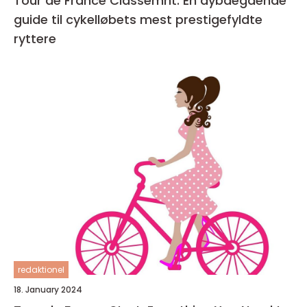
Tour de France Classemnt: En dybdegående
guide til cykelløbets mest prestigefyldte
ryttere
redaktionel
18. January 2024