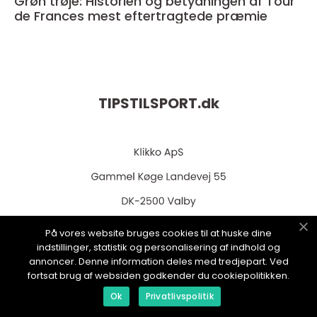
Grøn trøje: Historien og betydningen af Tour
de Frances mest eftertragtede præmie
TIPSTILSPORT.
dk
På vores website bruges cookies til at huske dine
web:
www.klikko.dk
indstillinger, statistik og personalisering af indhold og
annoncer. Denne information deles med tredjepart. Ved
fortsat brug af websiden godkender du cookiepolitikken.
Ok
Privatlivspolitik
Menu