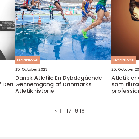
redaktionel
redaktionel
25. October 2023
25. October 2
Dansk Atletik: En Dybdegående
Atletik e
f Den
Gennemgang af Danmarks
som tiltr
Atletikhistorie
professio
om i verd
<
1
…
17
18
19