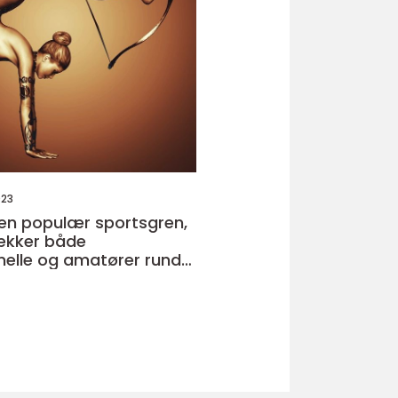
023
r en populær sportsgren,
ækker både
nelle og amatører rundt
en