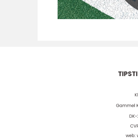
TIPST
web: