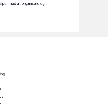
jælper med at organisere og
u
ing
s
os
p