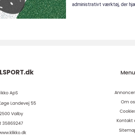
administrativt værktøj, der h
strukturere turne...
ILSPORT.
dk
Men
Annoncer
Om os
Cookie
Kontakt 
Sitema
www.klikko.dk